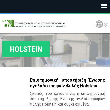
Ε
Language Selection
Λ
Γ
Ο
HOLSTEIN
Δ
Η
Μ
Επιστημονική υποστήριξη Ένωσης
Η
αγελαδοτρόφων Φυλής Holstein
Τ
Σκοπός του έργου είναι η επιστημονική
υποστήριξη της Ένωσης αγελαδοτρόφων
Ρ
Φυλής Holstein και συγκεκριμένα: