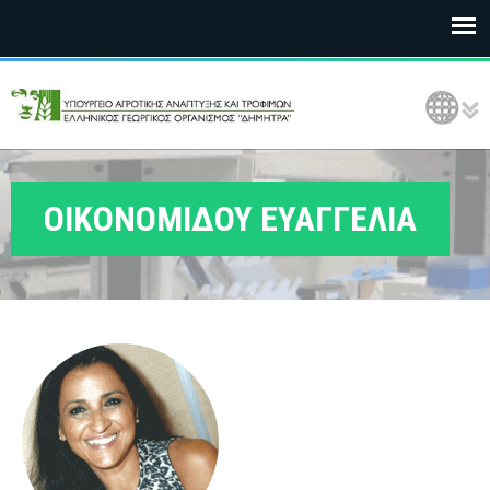
Ε
Language Selection
Λ
Γ
Ο
ΟΙΚΟΝΟΜΙΔΟΥ ΕΥΑΓΓΕΛΙΑ
Δ
Η
Μ
Η
Τ
Ρ