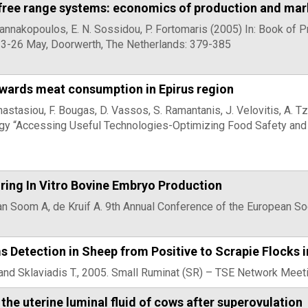
free range systems: economics of production and mar
 Yannakopoulos, E. N. Sossidou, P. Fortomaris (2005) In: Book o
23-26 May, Doorwerth, The Netherlands: 379-385
wards meat consumption in Epirus region
nastasiou, F. Bougas, D. Vassos, S. Ramantanis, J. Velovitis, A. T
 “Accessing Useful Technologies-Optimizing Food Safety and Nut
ring In Vitro Bovine Embryo Production
 Van Soom A, de Kruif A. 9th Annual Conference of the European 
 Detection in Sheep from Positive to Scrapie Flocks 
E. and Sklaviadis T., 2005. Small Ruminat (SR) – TSE Network Mee
 the uterine luminal fluid of cows after superovulation