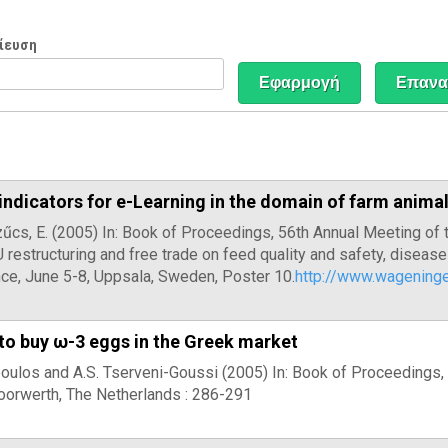
ίευση
indicators for e-Learning in the domain of farm animal
Szűcs, E. (2005) In: Book of Proceedings, 56th Annual Meeting of
U restructuring and free trade on feed quality and safety, diseas
ce, June 5-8, Uppsala, Sweden, Poster 10.
http://www.wagenin
to buy ω-3 eggs in the Greek market
poulos and A.S. Tserveni-Goussi (2005) In: Book of Proceedings
oorwerth, The Netherlands : 286-291