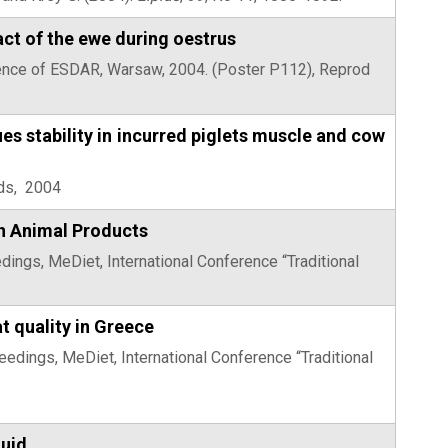
act of the ewe during oestrus
rence of ESDAR, Warsaw, 2004. (Poster P112), Reprod
s stability in incurred piglets muscle and cow
nds, 2004
an Animal Products
edings, MeDiet, International Conference “Traditional
t quality in Greece
ceedings, MeDiet, International Conference “Traditional
luid