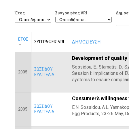
Η
Τ
Έτος
Συγγραφέας VRI
Δημοσ
Ρ
Α
ΕΤΟΣ
ΔΗΜΟΣΙΕΥΣΗ
ΣΥΓΓΡΑΦΕΙΣ VRI
Development of quality 
Sossidou, E., Stamatis, D., 
ΣΩΣΣΙΔΟΥ
2005
Session I: Implications of E
ΕΥΑΓΓΕΛΙΑ
systems to ensure complian
Consumer’s willingness 
ΣΩΣΣΙΔΟΥ
E.N. Sossidou, A.L. Yannako
2005
ΕΥΑΓΓΕΛΙΑ
Egg Products, 23-26 May, D