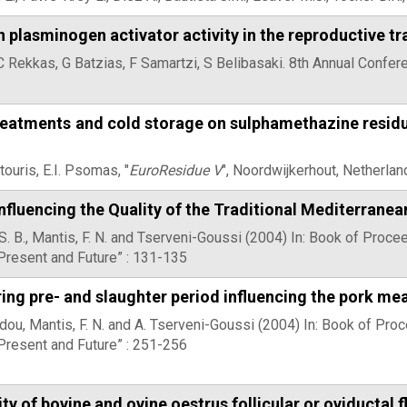
 plasminogen activator activity in the reproductive tr
 Rekkas, G Batzias, F Samartzi, S Belibasaki. 8th Annual Confe
treatments and cold storage on sulphamethazine residue
touris, E.I. Psomas, "
EuroResidue V
", Noordwijkerhout, Netherla
nfluencing the Quality of the Traditional Mediterrane
S. B., Mantis, F. N. and Tserveni-Goussi (2004) In: Book of Proce
 Present and Future” : 131-135
ing pre- and slaughter period influencing the pork mea
idou, Mantis, F. N. and A. Tserveni-Goussi (2004) In: Book of Pro
 Present and Future” : 251-256
ty of bovine and ovine oestrus follicular or oviductal f