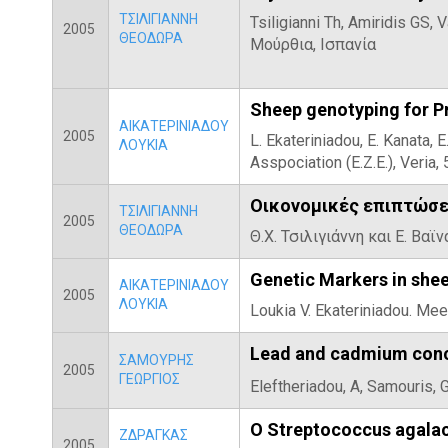
ΤΣΙΛΙΓΙΑΝΝΗ
Tsiligianni Th, Amiridis GS
2005
ΘΕΟΔΩΡΑ
Μούρθια, Ισπανία
Sheep genotyping for Pr
ΑΙΚΑΤΕΡΙΝΙΑΔΟΥ
2005
L. Ekateriniadou, E. Kanata, E
ΛΟΥΚΙΑ
Asspociation (Ε.Ζ.Ε.), Veria,
Οικονομικές επιπτώσει
ΤΣΙΛΙΓΙΑΝΝΗ
2005
ΘΕΟΔΩΡΑ
Θ.Χ. Τσιλιγιάννη και Ε. Β
Genetic Markers in shee
ΑΙΚΑΤΕΡΙΝΙΑΔΟΥ
2005
ΛΟΥΚΙΑ
Loukia V. Ekateriniadou. Mee
Lead and cadmium conce
ΣΑΜΟΥΡΗΣ
2005
ΓΕΩΡΓΙΟΣ
Eleftheriadou, A, Samouris, G
Ο Streptococcus agala
ΖΔΡΑΓΚΑΣ
2005