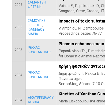
ΣΑΜΑΡΤΖΗ
2005
Vainas E., Papakostaki D., Ch
ΦΩΤΕΙΝΗ
Congress, Crete, Greece, 1
Impacts of toxic substa
ΣΑΜΟΥΡΗΣ
ΓΕΩΡΓΙΟΣ
,
2005
V. Antoniou, N. Zantopoulos
ΙΩΑΝΝΙΔΟΥ
Proceedings pages 76-77.
ΜΑΡΙΑ
Plasmin enhances meioti
ΡΕΚΚΑΣ
2005
Papanikolaou Th., Dimitriadi
ΚΩΝΣΤΑΝΤΙΝΟΣ
for Domestic Animal Reprodu
Χρήση φυσικών αντιοξε
ΡΕΚΚΑΣ
Δημητριάδης Ι., Ρέκκα Ε., 
2004
ΚΩΝΣΤΑΝΤΙΝΟΣ
Πανεπιστήμιο
Θεσσαλίας, Λάρισα 7-10 Ο
Kinetics of Xanthan Gu
ΑΙΚΑΤΕΡΙΝΙΑΔΟΥ
2004
Maria Liakopoulou-Kyriakides
ΛΟΥΚΙΑ