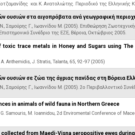
Κοτζαμανίδης και Κ. Ανατολιώτης. Περιοδικό της Ελληνικής Κτ
ών ουσιών στα αιγοπρόβατα ανά γεωγραφική περιοχ
Ν., Σαμούρης Γ., Ιωαννίδου Μ. (2005). Επιθεώρηση Ζωοτεχνική
πιστημονικό Συνέδριο της ΕΖΕ, Βέροια, Οκτώβριος 2005.
f toxic trace metals in Honey and Sugars using The
 A. Anthemidis, J. Stratis, Talanta, 65, 92-97 (2005)
ν ουσιών σε ζώα της άγριας πανίδας στη Βόρεια Ελ
Ν., Σαμούρης Γ., Ιωαννίδου Μ. (2005). 2ο Περιβαλλοντικό Συ
nces in animals of wild fauna in Northern Greece
, G. Samouris, M. Ioannidou, 2d Enviromental Conference of Mac
s collected from Maedi-Visna seropositive ewes durin