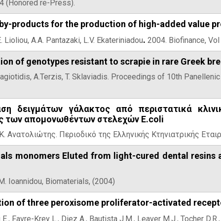
4 (Honored re-Press).
al by-products for the production of high-added value p
.
E. Lioliou, A.A. Pantazaki, L.V. Ekateriniadou
2004. Biofinance, Vol 
tion of genotypes resistant to scrapie in rare Greek br
nagiotidis, A.Terzis, T. Sklaviadis. Proceedings of 10th Panelle
αση δειγμάτων γάλακτος από περιστατικά κλινι
ς των απομονωθέντων στελεχών E.coli
Κ. Ανατολιώτης. Περιοδικό της Ελληνικής Κτηνιατρικής Εταιρε
uals monomers Eluted from light-cured dental resins
d M. Ioannidou, Biomaterials, (2004)
ion of three peroxisome proliferator-activated recept
., Favre-Krey L., Diez A., Bautista J.M., Leaver M.J., Tocher D.R.