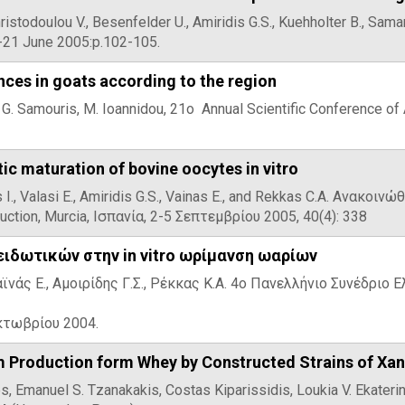
ristodoulou V., Besenfelder U., Amiridis G.S., Kuehholter B., Sama
7-21 June 2005:p.102-105.
nces in goats according to the region
, G. Samouris, M. Ioannidou, 21o Annual Scientific Conference o
c maturation of bovine oocytes in vitro
s I., Valasi E., Amiridis G.S., Vainas E., and Rekkas C.A. Ανακο
ction, Murcia, Ισπανία, 2-5 Σεπτεμβρίου 2005, 40(4): 338
ιδωτικών στην in vitro ωρίμανση ωαρίων
Βαϊνάς Ε., Αμοιρίδης Γ.Σ., Ρέκκας Κ.Α. 4ο Πανελλήνιο Συνέδρι
κτωβρίου 2004.
m Production form Whey by Constructed Strains of Xa
, Emanuel S. Tzanakakis, Costas Kiparissidis, Loukia V. Ekaterini