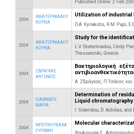
Published Online: 2 Feb 200
Utilization of industri
ΑΙΚΑΤΕΡΙΝΙΑΔΟΥ
2004
ΛΟΥΚΙΑ
D.A. Kyriakidis, R.M. Papi, E.
Study for the identifica
ΑΙΚΑΤΕΡΙΝΙΑΔΟΥ
2004
L.V. Ekateriniadou, Cindy Pa
ΛΟΥΚΙΑ
Thessaloniki, Greece.
Βακτηριολογική εξέτ
ΖΔΡΑΓΚΑΣ
αντιβιοανθεκτικότητα
2004
ΑΝΤΩΝΙΟΣ
Α. Ζδράγκας, Π.Τσάκος και 
Determination of resid
ΙΩΑΝΝΙΔΟΥ
Liquid chromatography
2004
ΜΑΡΙΑ
I. Sideridou, D. Achilias, an
Molecular characterizat
ΜΠΟΥΚΟΥΒΑΛΑ
2004
ΕΥΡΙΔΙΚΗ
Boukouvala E.,
Antonopoulou E