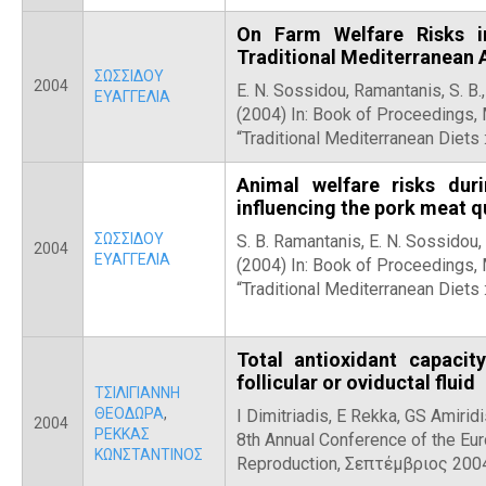
On Farm Welfare Risks in
Traditional Mediterranean 
ΣΩΣΣΙΔΟΥ
2004
E. N. Sossidou, Ramantanis, S. B.
ΕΥΑΓΓΕΛΙΑ
(2004) In: Book of Proceedings, 
“Traditional Mediterranean Diets 
Animal welfare risks dur
influencing the pork meat q
ΣΩΣΣΙΔΟΥ
S. B. Ramantanis, E. N. Sossidou,
2004
ΕΥΑΓΓΕΛΙΑ
(2004) In: Book of Proceedings, 
“Traditional Mediterranean Diets 
Total antioxidant capacit
follicular or oviductal fluid
ΤΣΙΛΙΓΙΑΝΝΗ
ΘΕΟΔΩΡΑ
,
Ι Dimitriadis, E Rekka, GS Amiridi
2004
ΡΕΚΚΑΣ
8th Annual Conference of the Eu
ΚΩΝΣΤΑΝΤΙΝΟΣ
Reproduction, Σεπτέμβριος 200