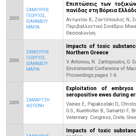
Επιπτώσεις των τοξικώ
πανίδας στη Βόρεια Ελλάδ
ΣΑΜΟΥΡΗΣ
ΓΕΩΡΓΙΟΣ
,
2005
Αντωνίου Β., Ζαντόπουλος Ν., Σα
ΙΩΑΝΝΙΔΟΥ
Περιβαλλοντικό Συνέδριο Μακε
ΜΑΡΙΑ
Θεσσαλονίκη.
Impacts of toxic substanc
Northern Greece
ΣΑΜΟΥΡΗΣ
ΓΕΩΡΓΙΟΣ
,
2005
V. Antoniou, N. Zantopoulos, G. S
ΙΩΑΝΝΙΔΟΥ
Enviromental Conference of Mac
ΜΑΡΙΑ
Proceedings pages 1-6.
Exploitation of embryos
seropositive ewes during e
ΣΑΜΑΡΤΖΗ
2005
Vainas E., Papakostaki D., Christ
ΦΩΤΕΙΝΗ
G.S., Kuehholter B., Samartzi F., 
Veterinary Congress, Crete, Gre
Impacts of toxic substan