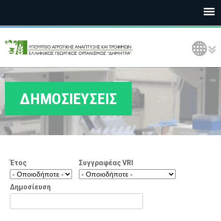
Ε
Language Selection
Λ
Γ
Ο
ΔΗΜΟΣΙΕΥΣΕΙΣ
Δ
Η
Μ
Έτος
Συγγραφέας VRI
Η
Τ
Δημοσίευση
Ρ