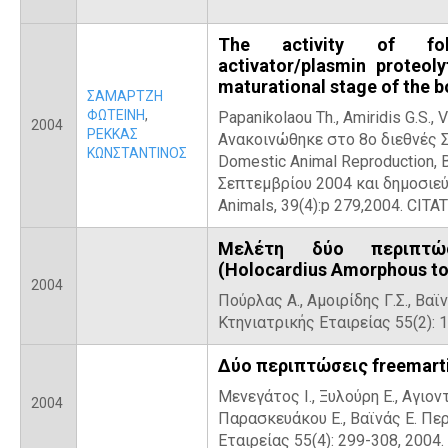
The activity of foll
activator/plasmin proteol
maturational stage of the bo
ΣΑΜΑΡΤΖΗ
ΦΩΤΕΙΝΗ
,
Papanikolaou Th., Amiridis G.S., V
2004
ΡΕΚΚΑΣ
Ανακοινώθηκε στο 8ο διεθνές Σ
ΚΩΝΣΤΑΝΤΙΝΟΣ
Domestic Animal Reproduction,
Σεπτεμβρίου 2004 και δημοσιεύ
Animals, 39(4):p 279,2004. CITA
Μελέτη δύο περιπτώ
(Holocardius Amorphous to
2004
Πούρλας Α., Αμοιρίδης Γ.Σ., Βαϊ
Κτηνιατρικής Εταιρείας 55(2): 
Δύο περιπτώσεις freemart
Μενεγάτος Ι., Ξυλούρη Ε., Αγιον
2004
Παρασκευάκου Ε., Βαϊνάς Ε. Πε
Εταιρείας 55(4): 299-308, 2004.