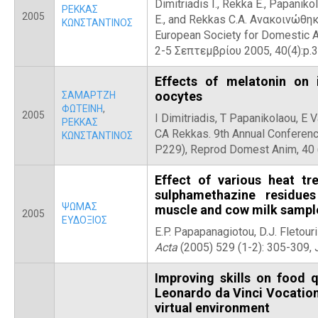
Dimitriadis I., Rekka E., Papanikol
ΡΕΚΚΑΣ
2005
E., and Rekkas C.A. Ανακοινώθη
ΚΩΝΣΤΑΝΤΙΝΟΣ
European Society for Domestic A
2-5 Σεπτεμβρίου 2005, 40(4):p.3
Effects of melatonin on 
oocytes
ΣΑΜΑΡΤΖΗ
ΦΩΤΕΙΝΗ
,
2005
I Dimitriadis, T Papanikolaou, E V
ΡΕΚΚΑΣ
CA Rekkas. 9th Annual Conferenc
ΚΩΝΣΤΑΝΤΙΝΟΣ
P229), Reprod Domest Anim, 40 (
Effect of various heat t
sulphamethazine residues 
ΨΩΜΑΣ
muscle and cow milk sampl
2005
ΕΥΔΟΞΙΟΣ
E.P. Papapanagiotou, D.J. Fletour
Acta
(2005) 529 (1-2): 305-309, 
Improving skills on food q
Leonardo da Vinci Vocation
virtual environment