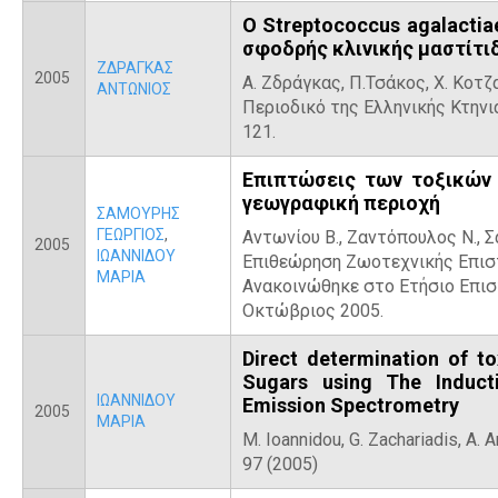
Ο Streptococcus agalacti
σφοδρής κλινικής μαστίτ
ΖΔΡΑΓΚΑΣ
2005
Α. Ζδράγκας, Π.Τσάκος, Χ. Κοτζ
ΑΝΤΩΝΙΟΣ
Περιοδικό της Ελληνικής Κτηνια
121.
Επιπτώσεις των τοξικών
γεωγραφική περιοχή
ΣΑΜΟΥΡΗΣ
ΓΕΩΡΓΙΟΣ
,
Αντωνίου Β., Ζαντόπουλος Ν., Σα
2005
ΙΩΑΝΝΙΔΟΥ
Επιθεώρηση Ζωοτεχνικής Επιστή
ΜΑΡΙΑ
Ανακοινώθηκε στο Ετήσιο Επιστ
Οκτώβριος 2005.
Direct determination of t
Sugars using The Induct
ΙΩΑΝΝΙΔΟΥ
Emission Spectrometry
2005
ΜΑΡΙΑ
M. Ioannidou, G. Zachariadis, A. An
97 (2005)