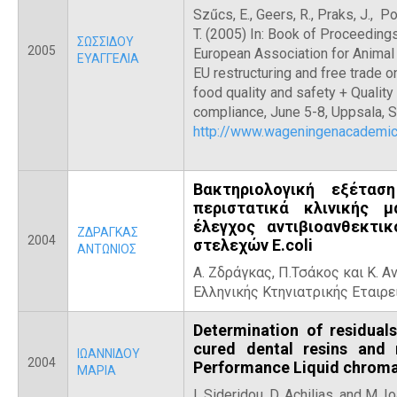
Szűcs, E., Geers, R., Praks, J., Po
T. (2005) In: Book of Proceeding
ΣΩΣΣΙΔΟΥ
2005
European Association for Animal 
ΕΥΑΓΓΕΛΙΑ
EU restructuring and free trade o
food quality and safety + Qualit
compliance, June 5-8, Uppsala, 
http://www.wageningenacadem
Βακτηριολογική εξέτα
περιστατικά κλινικής 
έλεγχος αντιβιοανθεκτ
ΖΔΡΑΓΚΑΣ
2004
στελεχών E.coli
ΑΝΤΩΝΙΟΣ
Α. Ζδράγκας, Π.Τσάκος και Κ. 
Ελληνικής Κτηνιατρικής Εταιρεί
Determination of residual
cured dental resins and 
ΙΩΑΝΝΙΔΟΥ
2004
Performance Liquid chrom
ΜΑΡΙΑ
I. Sideridou, D. Achilias, and M. 