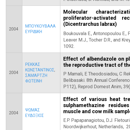
Molecular characteriz
proliferator-activated 
(Dicentrarchus labrax)
ΜΠΟΥΚΟΥΒΑΛΑ
2004
ΕΥΡΙΔΙΚΗ
Boukouvala E.,
Antonopoulou E., F
Leaver M.J., Tocher D.R., and Kre
1092.
Effect of albendazole on pl
the reproductive tract of t
ΡΕΚΚΑΣ
ΚΩΝΣΤΑΝΤΙΝΟΣ
,
2004
P Mamali, E Theodosiadou, C Rek
ΣΑΜΑΡΤΖΗ
Belibasaki. 8th Annual Conferen
ΦΩΤΕΙΝΗ
P112), Reprod Domest Anim, 39(4
Effect of various heat t
sulphamethazine residues 
ΨΩΜΑΣ
muscle and cow milk sampl
2004
ΕΥΔΟΞΙΟΣ
E.P. Papapanagiotou, D.J. Fletouri
Noordwijkerhout, Netherlands, 