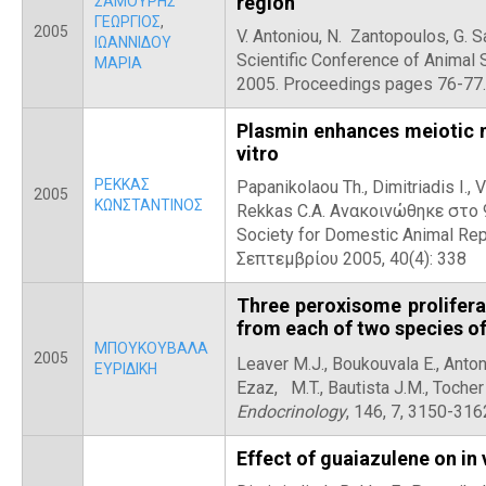
region
ΣΑΜΟΥΡΗΣ
ΓΕΩΡΓΙΟΣ
,
2005
V. Antoniou, N. Zantopoulos, G. 
ΙΩΑΝΝΙΔΟΥ
Scientific Conference of Animal
ΜΑΡΙΑ
2005. Proceedings pages 76-77.
Plasmin enhances meiotic m
vitro
ΡΕΚΚΑΣ
Papanikolaou Th., Dimitriadis I., V
2005
ΚΩΝΣΤΑΝΤΙΝΟΣ
Rekkas C.A. Ανακοινώθηκε στο 
Society for Domestic Animal Repr
Σεπτεμβρίου 2005, 40(4): 338
Three peroxisome prolifera
from each of two species of
ΜΠΟΥΚΟΥΒΑΛΑ
2005
Leaver M.J., Boukouvala E.,
Anton
ΕΥΡΙΔΙΚΗ
Ezaz, M.T., Bautista J.M., Tocher 
Endocrinology
, 146, 7, 3150-316
Effect of guaiazulene on in 