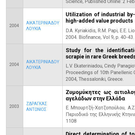
Science, Published Online: 2 Fe
Utilization of industrial b
high-added value products
ΑΙΚΑΤΕΡΙΝΙΑΔΟΥ
2004
ΛΟΥΚΙΑ
D.A. Kyriakidis, R.M. Papi, E.E. Li
2004. Biofinance, Vol 9, p. 40-43.
Study for the identificat
scrapie in rare Greek breed
ΑΙΚΑΤΕΡΙΝΙΑΔΟΥ
2004
L.V. Ekateriniadou, Cindy Panagioti
ΛΟΥΚΙΑ
Proceedings of 10th Panellenic
2004, Thessaloniki, Greece.
Ζυμομύκητες ως αιτιολο
αγελάδων στην Ελλάδα
ΖΔΡΑΓΚΑΣ
2003
Ε. Μπουρτζή-Χατζοπούλου, Α.Ζδ
ΑΝΤΩΝΙΟΣ
Περιοδικό της Ελληνικής Κτηνια
1108
Direct determination of t