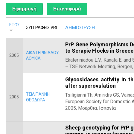
Α
ΕΤΟΣ
ΔΗΜΟΣΙΕΥΣΗ
ΣΥΓΓΡΑΦΕΙΣ VRI
PrP Gene Polymorphisms De
to Scrapie Flocks in Greece
ΑΙΚΑΤΕΡΙΝΙΑΔΟΥ
2005
ΛΟΥΚΙΑ
Ekateriniadou L.V., Kanata E. and 
– TSE Network Meeting, Bergen,
Glycosidases activity in th
after superovulation
ΤΣΙΛΙΓΙΑΝΝΗ
Tsiligianni Th, Amiridis GS, Vain
2005
ΘΕΟΔΩΡΑ
European Society for Domestic 
2005, Μούρθια, Ισπανία
Sheep genotyping for PrP g
scrapie, in organic farming