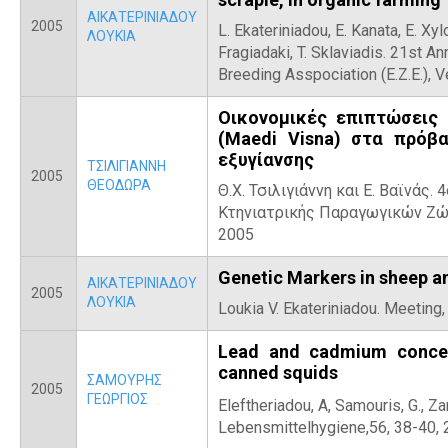
ΑΙΚΑΤΕΡΙΝΙΑΔΟΥ
2005
L. Ekateriniadou, E. Kanata, E. Xylo
ΛΟΥΚΙΑ
Fragiadaki, T. Sklaviadis. 21st An
Breeding Asspociation (Ε.Ζ.Ε.), V
Οικονομικές επιπτώσεις
(Maedi Visna) στα πρόβ
εξυγίανσης
ΤΣΙΛΙΓΙΑΝΝΗ
2005
ΘΕΟΔΩΡΑ
Θ.Χ. Τσιλιγιάννη και Ε. Βαϊνάς.
Κτηνιατρικής Παραγωγικών Ζώ
2005
Genetic Markers in sheep a
ΑΙΚΑΤΕΡΙΝΙΑΔΟΥ
2005
ΛΟΥΚΙΑ
Loukia V. Ekateriniadou. Meeting,
Lead and cadmium concent
canned squids
ΣΑΜΟΥΡΗΣ
2005
ΓΕΩΡΓΙΟΣ
Eleftheriadou, A, Samouris, G.,
Za
Lebensmittelhygiene,56, 38-40, 