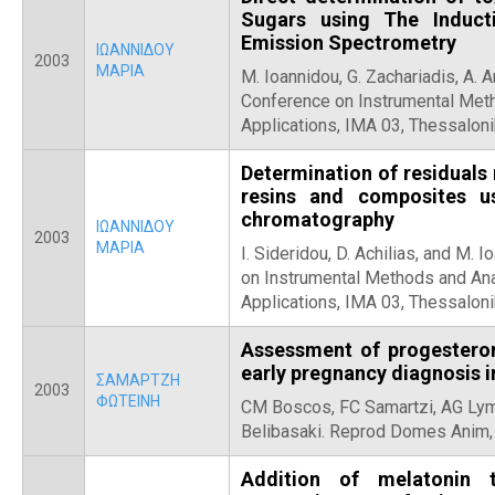
Sugars using The Induct
Emission Spectrometry
ΙΩΑΝΝΙΔΟΥ
2003
ΜΑΡΙΑ
M. Ioannidou, G. Zachariadis, A. An
Conference on Instrumental Met
Applications, IMA 03, Thessalon
Determination of residuals
resins and composites u
chromatography
ΙΩΑΝΝΙΔΟΥ
2003
ΜΑΡΙΑ
I. Sideridou, D. Achilias, and M. 
on Instrumental Methods and An
Applications, IMA 03, Thessalon
Assessment of progesteron
early pregnancy diagnosis 
ΣΑΜΑΡΤΖΗ
2003
ΦΩΤΕΙΝΗ
CM Boscos, FC Samartzi, AG Lym
Belibasaki. Reprod Domes Anim, 
Addition of melatonin 