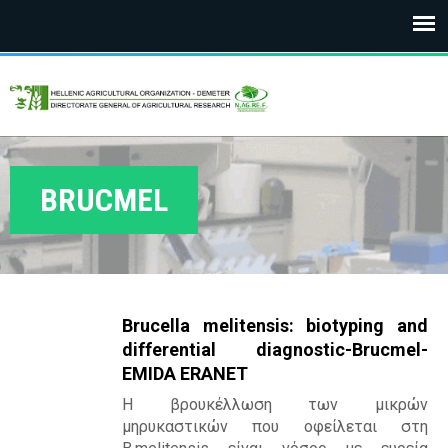
E
Language Selection
L
G
O
BRUCMEL
D
E
M
Brucella melitensis: biotyping and
E
differential diagnostic-Brucmel-
ΕMIDA ERANET
T
Η βρουκέλλωση των μικρών
E
μηρυκαστικών που οφείλεται στη