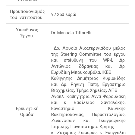
Προϋπολογισμός
97.250 ευρώ
του Ινστιτούτου:
Υπεύθυνος
Dr. Manuela Tittarelli
Έργου:
Δρ. Λουκία Αικατερινιάδου μέλος
της Steering Committee του έργου
και υπέυθυνη του WP4, Δρ.
Αντώνιος Ζδράγκας και Δρ.
Ευρυδίκη Μπουκουβάλα, ΙΚΕΘ.
Καθηγητής Δημήτριος Κυριακίδης
και Δρ. Ρηγίνη Παπή, Εργαστήριο
Βιοχημείας, Τμήμα Χημείας, ΑΠΘ.
Αναπλ. Καθηγήτρια Άννα Ψαρουλάκη
και κ. Βασίλειος Σανταλάκης,
Ερευνητική
Εργαστήριο Κλινικής
Ομάδα:
Βακτηριολογίας, Παρασιτολογίας,
Ζωωνόσων και Γεωγραφικής
Ιατρικής, Πανεπιστήμιο Κρήτης.
κ. Ζαχαρίας Σωμαράς, κ. Ευαγγελία