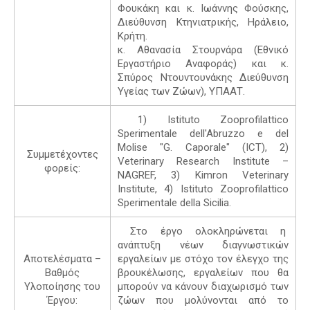
Φουκάκη και κ. Ιωάννης Φούσκης,
Διεύθυνση Κτηνιατρικής, Ηράλειο,
Κρήτη.
κ. Αθανασία Στουρνάρα (Εθνικό
Εργαστήριο Αναφοράς) και κ.
Σπύρος Ντουντουνάκης Διεύθυνση
Υγείας των Ζώων), ΥΠΑΑΤ.
1) Istituto Zooprofilattico
Sperimentale dell'Abruzzo e del
Molise "G. Caporale" (ICT), 2)
Συμμετέχοντες
Veterinary Research Institute –
φορείς:
NAGREF, 3) Kimron Veterinary
Institute, 4) Istituto Zooprofilattico
Sperimentale della Sicilia.
Στο έργο ολοκληρώνεται η
ανάπτυξη νέων διαγνωστικών
Αποτελέσματα –
εργαλείων με στόχο τον έλεγχο της
Βαθμός
βρουκέλωσης, εργαλείων που θα
Υλοποίησης του
μπορούν να κάνουν διαχωρισμό των
Έργου:
ζώων που μολύνονται από το