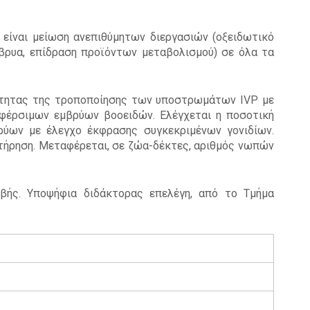
 είναι μείωση ανεπιθύμητων διεργασιών (οξειδωτικό
μβρυα, επίδραση προϊόντων μεταβολισμού) σε όλα τα
κότητας της τροποποίησης των υποστρωμάτων IVP με
φέρσιμων εμβρύων βοοειδών. Ελέγχεται η ποσοτική
ύων με έλεγχο έκφρασης συγκεκριμένων γονιδίων.
τήρηση. Μεταφέρεται, σε ζώα-δέκτες, αριθμός νωπών
ιβής. Υποψήφια διδάκτορας επελέγη, από το Τμήμα