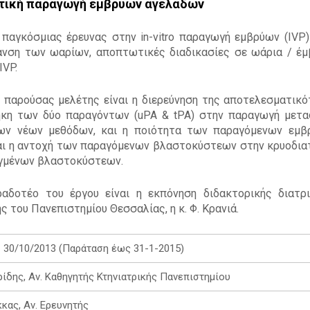
ική παραγωγή εμβρύων αγελάδων
 παγκόσμιας έρευνας στην in-vitro παραγωγή εμβρύων (IVP)
ρανση των ωαρίων, απoπτωτικές διαδικασίες σε ωάρια / έ
IVP.
 παρούσας μελέτης είναι η διερεύνηση της αποτελεσματι
κη των δύο παραγόντων (uPA & tPA) στην παραγωγή μετα
ων νέων μεθόδων, και η ποιότητα των παραγόμενων εμβρ
αι η αντοχή των παραγόμενων βλαστοκύστεων στην κρυοδια
γμένων βλαστοκύστεων.
αδοτέο του έργου είναι η εκπόνηση διδακτορικής διατρ
ς του Πανεπιστημίου Θεσσαλίας, η κ. Φ. Κρανιά.
- 30/10/2013 (Παράταση έως 31-1-2015)
ιρίδης, Αν. Καθηγητής Κτηνιατρικής Πανεπιστημίου
κκας, Αν. Ερευνητής