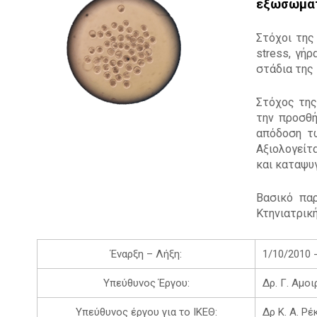
E
εξωσωματ
T
Στόχοι της
E
stress, γή
στάδια της 
R
Στόχος της
την προσθή
απόδοση τ
Αξιολογείτ
και καταψυ
Βασικό παρ
Κτηνιατρική
Έναρξη – Λήξη:
1/10/2010 
Υπεύθυνος Έργου:
Δρ. Γ. Αμο
Υπεύθυνος έργου για το ΙΚΕΘ:
Δρ Κ. Α. Ρέ