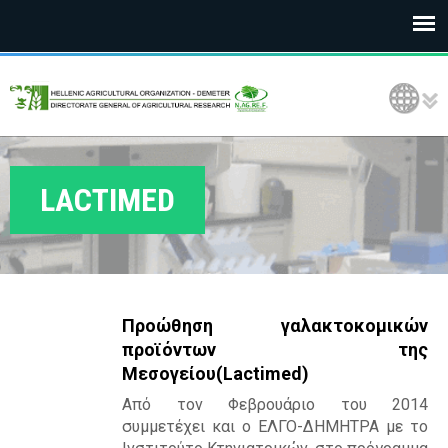
E
Language Selection
L
G
O
LACTIMED
D
E
M
Προώθηση γαλακτοκομικών
E
προϊόντων της
Μεσογείου(
Lactimed
)
T
Από τον Φεβρουάριο του 2014
E
συμμετέχει και ο ΕΛΓΟ-ΔΗΜΗΤΡΑ με το