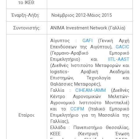
το ΙΚΕΘ:
Έναρξη-Λήξη:
Νοέμβριος 2012-Μάιος 2015
Συντονιστής:
ΑΝΙΜΑ Investment Network (Γαλλία)
Αίγυπτος :
GAFI
(Γενική Αρχή
Επενδύσεων της Αιγύπτου),
GACIC
(Γερμανο-Αραβικό Εμπορικό
Επιμελητήριο) και
IITL-AAST
(Διεθνές Ινστιτούτο Μεταφορών και
logistics- Αραβική Ακαδημία
Επιστημών, Τεχνολογία και
Θαλάσσιες Μεταφορές),
Γαλλία :
CIHEAM-IAMM
(Διεθνές
Κέντρο Αγρονομικών Μελετών-
Αγρονομικό Ινστιτούτο Μοντπελιέ)
και το
CCIFM
(Ιταλικό Εμπορικό
Εταίροι:
Επιμελητήριο για τη Μασσαλία της
Γαλλίας),
Ελλάδα : Πανεπιστήμιο Θεσσαλίας,
ΚΕΕΕ (Κεντρική Ένωση