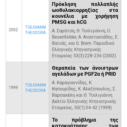
Πρόκληση πολλαπλής
ωοθυλακιορρηξίας στα
κουνέλια με χορήγηση
PMSG και hCG
TSILIGIANNI
2002
Α. Σαράτση, Θ. Τσιλιγιάννη, U.
THEODORA
Besenfelder, Α. Αναστασιάδης, Ε.
Βαϊνάς, και G. Brem. Περιοδικό
Ελληνικής Κτηνιατρικής
Εταιρείας 53(3):228-236 (2002).
Θεραπεία των άνοιστρων
αγελάδων με PGF2α ή PRID
Α. Καραγιαννίδης, Κ.
TSILIGIANNI
1999
Κηπουρίδης, Κ. Αλεξόπουλος, Σ.
THEODORA
Βαρσακέλη και Θ. Τσιλιγιάννη.
Δελτίο Ελληνικής Κτηνιατρικής
Εταιρείας, 50(1):34-42 (1999).
Το πρόβλημα της
κατακράτησης των