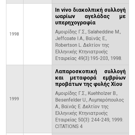
In vivo διακολπική συλλογή
ωαρίων αγελάδας με
υπερηχογραφία
Αμοιρίδης Γ.Σ., Salaheddine M.,
1998
Jeffcoate I.A., Βαϊνάς Ε.,
Robertson L. Δελτίον της
Ελληνικής Κτηνιατρικής
Εταιρείας 49(3):195-203, 1998.
Λαπαροσκοπική συλλογή
και μεταφορά εμβρύων
προβάτων της φυλής Χίου
Αμοιρίδης Γ.Σ., Kuehholzer B.,
1999
Besenfelder U., Λυμπερόπουλος
Α., Βαϊνάς Ε. Δελτίον της
Ελληνικής Κτηνιατρικής
Εταιρείας 50(3): 244-249, 1999.
CITATIONS 4