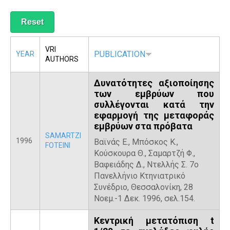
R
VRI
PUBLICATION
YEAR
AUTHORS
Δυνατότητες αξιοποίησης
των εμβρύων που
συλλέγονται κατά την
εφαρμογή της μεταφοράς
εμβρύων στα πρόβατα
SAMARTZI
1996
Βαϊνάς Ε., Μπόσκος Κ.,
FOTEINI
Κούσκουρα Θ., Σαμαρτζή Φ.,
Βαφειάδης Δ., Ντελλής Σ. 7ο
Πανελλήνιο Κτηνιατρικό
Συνέδριο, Θεσσαλονίκη, 28
Νοεμ.-1 Δεκ. 1996, σελ.154.
Κεντρική μετατόπιση t