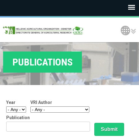
E
Language Selection
L
G
O
PUBLICATIONS
D
E
M
Year
VRI Author
E
T
Publication
E