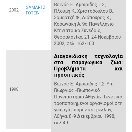
Βαϊνάς Ε., Αμοιρίδης Γ.Σ.,
SAMARTZI
2002
Πλουμή Κ., Χριστοδούλου Β.,
FOTEINI
Σαμαρτζή Φ., Λιάπουρας Κ.,
Κορωνάκη Α. 9ο Πανελλήνιο
Κτηνιατρικό Συνέδριο,
Θεσσαλονίκη, 21-24 Νοεμβρίου
2002, σελ. 162-163.
Διαγονιδιακή τεχνολογία
στα παραγωγικά ζώα:
Προβλήματα και
προοπτικές
Βαϊνάς Ε., Αμοιρίδης Γ.Σ. Υπ.
1998
Γεωργίας -Γεωπονικό
Πανεπιστήμιο Αθηνών: Γενετικά
τροποποιημένοι οργανισμοί στη
γεωργία, παρόν και μέλλον,
Αθήνα, 8-9 Δεκεμβρίου 1998,
σελ.49.