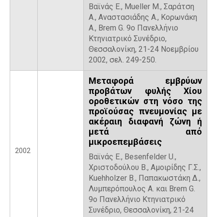
Βαϊνάς Ε., Mueller M., Σαράτση
Α., Αναστασιάδης Α., Κορωνάκη
Α., Brem G. 9ο Πανελλήνιο
Κτηνιατρικό Συνέδριο,
Θεσσαλονίκη, 21-24 Νοεμβρίου
2002, σελ. 249-250.
Μεταφορά εμβρύων
προβάτων φυλής Χίου
οροθετικών στη νόσο της
προϊούσας πνευμονίας με
ακέραιη διαφανή ζώνη ή
μετά από
μικροεπεμβάσεις
2002
Βαϊνάς Ε., Besenfelder U.,
Χριστοδούλου Β., Αμοιρίδης Γ.Σ.,
Kuehholzer B., Παπακωστάκη Δ.,
Λυμπερόπουλος Α. και Brem G.
9ο Πανελλήνιο Κτηνιατρικό
Συνέδριο, Θεσσαλονίκη, 21-24