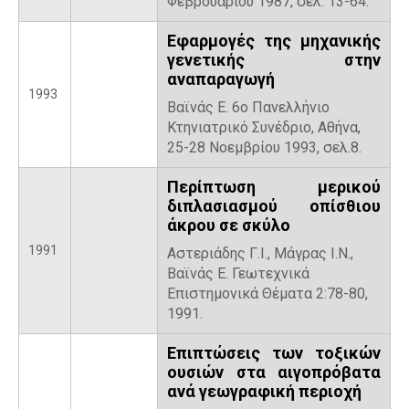
Φεβρουαρίου 1987, σελ. 13-64.
Εφαρμογές της μηχανικής
γενετικής στην
αναπαραγωγή
1993
Βαϊνάς E. 6ο Πανελλήνιο
Κτηνιατρικό Συνέδριο, Αθήνα,
25-28 Νοεμβρίου 1993, σελ.8.
Περίπτωση μερικού
διπλασιασμού οπίσθιου
άκρου σε σκύλο
1991
Αστεριάδης Γ.Ι., Μάγρας Ι.Ν.,
Βαϊνάς Ε. Γεωτεχνικά
Επιστημονικά Θέματα 2:78-80,
1991.
Επιπτώσεις των τοξικών
ουσιών στα αιγοπρόβατα
ανά γεωγραφική περιοχή