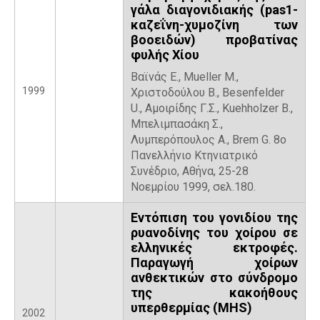
γάλα διαγονιδιακής (pas1-
καζεΐνη-χυμοζίνη των
βοοειδών) προβατίνας
φυλής Χίου
Βαϊνάς Ε., Mueller M.,
1999
Χριστοδούλου Β., Besenfelder
U., Αμοιρίδης Γ.Σ., Kuehholzer B.,
Μπελιμπασάκη Σ.,
Λυμπερόπουλος Α., Brem G. 8ο
Πανελλήνιο Κτηνιατρικό
Συνέδριο, Αθήνα, 25-28
Νοεμρίου 1999, σελ.180.
Εντόπιση του γονιδίου της
ρυανοδίνης του χοίρου σε
ελληνικές εκτροφές.
Παραγωγή χοίρων
ανθεκτικών στο σύνδρομο
της κακοήθους
υπερθερμίας (ΜΗS)
2002