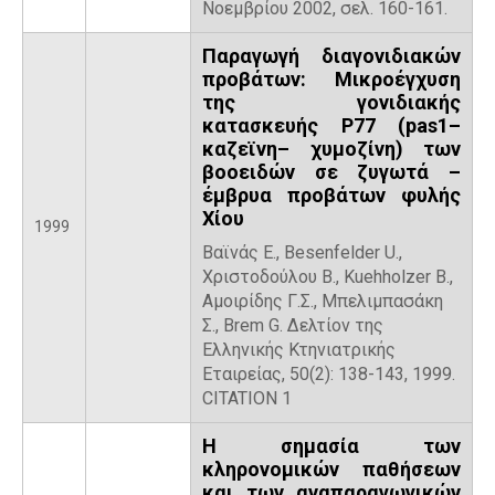
Νοεμβρίου 2002, σελ. 160-161.
Παραγωγή διαγονιδιακών
προβάτων: Μικροέγχυση
της γονιδιακής
κατασκευής P77 (pas1–
καζεϊνη– χυμοζίνη) των
βοοειδών σε ζυγωτά –
έμβρυα προβάτων φυλής
Χίου
1999
Βαϊνάς Ε., Besenfelder U.,
Χριστοδούλου Β., Kuehholzer B.,
Aμοιρίδης Γ.Σ., Μπελιμπασάκη
Σ., Brem G. Δελτίον της
Ελληνικής Κτηνιατρικής
Εταιρείας, 50(2): 138-143, 1999.
CITATION 1
Η σημασία των
κληρονομικών παθήσεων
και των αναπαραγωγικών