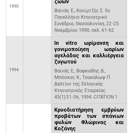
ζώων
1990
Βαϊνάς Ε., Κουϊμτζής Σ. 5ο
Πανελλήνιο Κτηνιατρικό
Συνέδριο, Θεσσαλονίκη, 22-25
Νοεμβρίου 1990, σελ. 61-62.
In vitro ωρίμανση και
γονιμοποίηση ωαρίων
αγελάδας και καλλιέργεια
ζυγωτού
1994
Βαϊνάς Ε., Βαφειάδης Δ.,
Μπόσκος Κ., Τσακάλωφ Π.
Δελτίον της Ελληνικής
Κτηνιατρικής Εταιρείας
45(1):31-36, 1994. CITATION 1
Κρυοδιατήρηση εμβρύων
προβάτων των σπάνιων
φυλών Φλώρινας και
Κοζάνης