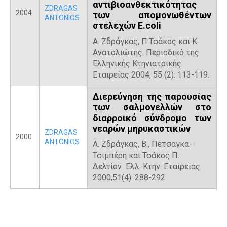
αντιβιοανθεκτικότητας
ZDRAGAS
2004
των απομονωθέντων
ANTONIOS
στελεχών E.coli
Α. Ζδράγκας, Π.Τσάκος και Κ.
Ανατολιώτης. Περιοδικό της
Ελληνικής Κτηνιατρικής
Εταιρείας 2004, 55 (2): 113-119.
Διερεύνηση της παρουσίας
των σαλμονελλών στο
διαρροικό σύνδρομο των
νεαρών μηρυκαστικών
ZDRAGAS
2000
ANTONIOS
Α. Ζδράγκας, Β., Πέτσαγκα-
Τσιμπέρη και Τσάκος Π.
Δελτίον Ελλ. Κτην. Εταιρείας
2000,51(4) :288-292.
P