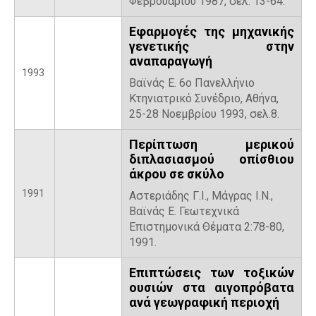
Φεβρουαρίου 1987, σελ. 13-64.
Εφαρμογές της μηχανικής
γενετικής στην
αναπαραγωγή
1993
Βαϊνάς E. 6ο Πανελλήνιο
Κτηνιατρικό Συνέδριο, Αθήνα,
25-28 Νοεμβρίου 1993, σελ.8.
Περίπτωση μερικού
διπλασιασμού οπίσθιου
άκρου σε σκύλο
1991
Αστεριάδης Γ.Ι., Μάγρας Ι.Ν.,
Βαϊνάς Ε. Γεωτεχνικά
Επιστημονικά Θέματα 2:78-80,
1991.
Επιπτώσεις των τοξικών
ουσιών στα αιγοπρόβατα
ανά γεωγραφική περιοχή