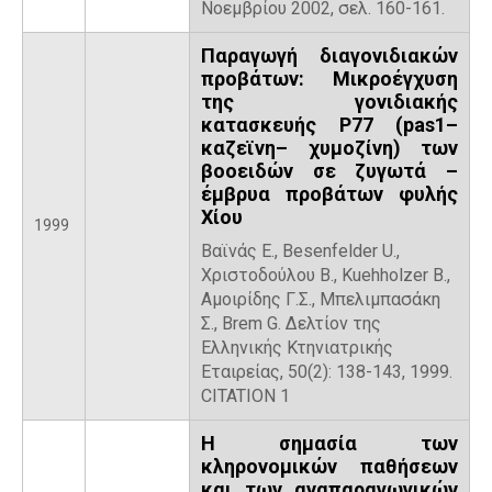
Νοεμβρίου 2002, σελ. 160-161.
Παραγωγή διαγονιδιακών
προβάτων: Μικροέγχυση
της γονιδιακής
κατασκευής P77 (pas1–
καζεϊνη– χυμοζίνη) των
βοοειδών σε ζυγωτά –
έμβρυα προβάτων φυλής
Χίου
1999
Βαϊνάς Ε., Besenfelder U.,
Χριστοδούλου Β., Kuehholzer B.,
Aμοιρίδης Γ.Σ., Μπελιμπασάκη
Σ., Brem G. Δελτίον της
Ελληνικής Κτηνιατρικής
Εταιρείας, 50(2): 138-143, 1999.
CITATION 1
Η σημασία των
κληρονομικών παθήσεων
και των αναπαραγωγικών