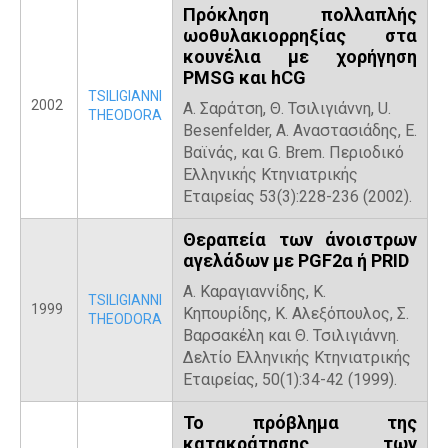
Πρόκληση πολλαπλής
ωοθυλακιορρηξίας στα
κουνέλια με χορήγηση
PMSG και hCG
TSILIGIANNI
2002
Α. Σαράτση, Θ. Τσιλιγιάννη, U.
THEODORA
Besenfelder, Α. Αναστασιάδης, Ε.
Βαϊνάς, και G. Brem. Περιοδικό
Ελληνικής Κτηνιατρικής
Εταιρείας 53(3):228-236 (2002).
Θεραπεία των άνοιστρων
αγελάδων με PGF2α ή PRID
Α. Καραγιαννίδης, Κ.
TSILIGIANNI
1999
Κηπουρίδης, Κ. Αλεξόπουλος, Σ.
THEODORA
Βαρσακέλη και Θ. Τσιλιγιάννη.
Δελτίο Ελληνικής Κτηνιατρικής
Εταιρείας, 50(1):34-42 (1999).
Το πρόβλημα της
κατακράτησης των