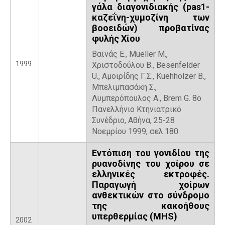
γάλα διαγονιδιακής (pas1-
καζεΐνη-χυμοζίνη των
βοοειδών) προβατίνας
φυλής Χίου
Βαϊνάς Ε., Mueller M.,
1999
Χριστοδούλου Β., Besenfelder
U., Αμοιρίδης Γ.Σ., Kuehholzer B.,
Μπελιμπασάκη Σ.,
Λυμπερόπουλος Α., Brem G. 8ο
Πανελλήνιο Κτηνιατρικό
Συνέδριο, Αθήνα, 25-28
Νοεμρίου 1999, σελ.180.
Εντόπιση του γονιδίου της
ρυανοδίνης του χοίρου σε
ελληνικές εκτροφές.
Παραγωγή χοίρων
ανθεκτικών στο σύνδρομο
της κακοήθους
υπερθερμίας (ΜΗS)
2002