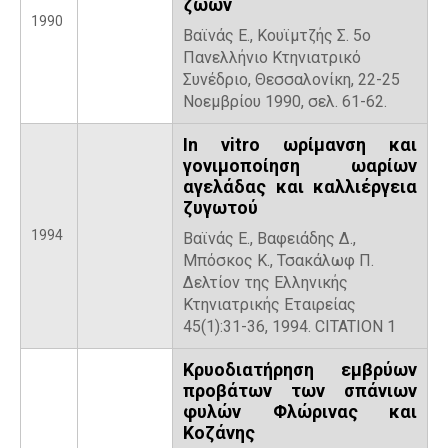
ζώων
1990
Βαϊνάς Ε., Κουϊμτζής Σ. 5ο
Πανελλήνιο Κτηνιατρικό
Συνέδριο, Θεσσαλονίκη, 22-25
Νοεμβρίου 1990, σελ. 61-62.
In vitro ωρίμανση και
γονιμοποίηση ωαρίων
αγελάδας και καλλιέργεια
ζυγωτού
1994
Βαϊνάς Ε., Βαφειάδης Δ.,
Μπόσκος Κ., Τσακάλωφ Π.
Δελτίον της Ελληνικής
Κτηνιατρικής Εταιρείας
45(1):31-36, 1994. CITATION 1
Κρυοδιατήρηση εμβρύων
προβάτων των σπάνιων
φυλών Φλώρινας και
Κοζάνης