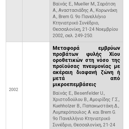
Βαϊνάς Ε., Mueller M., Σαράτση
Α., Αναστασιάδης Α., Κορωνάκη
Α., Brem G. 9ο Πανελλήνιο
Κτηνιατρικό Συνέδριο,
Θεσσαλονίκη, 21-24 Νοεμβρίου
2002, σελ. 249-250.
Μεταφορά εμβρύων
προβάτων φυλής Χίου
οροθετικών στη νόσο της
προϊούσας πνευμονίας με
ακέραιη διαφανή ζώνη ή
μετά από
μικροεπεμβάσεις
2002
Βαϊνάς Ε., Besenfelder U.,
Χριστοδούλου Β., Αμοιρίδης Γ.Σ.,
Kuehholzer B., Παπακωστάκη Δ.,
Λυμπερόπουλος Α. και Brem G.
9ο Πανελλήνιο Κτηνιατρικό
Συνέδριο, Θεσσαλονίκη, 21-24