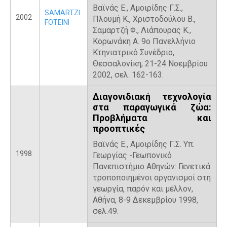
Βαϊνάς Ε., Αμοιρίδης Γ.Σ.,
SAMARTZI
2002
Πλουμή Κ., Χριστοδούλου Β.,
FOTEINI
Σαμαρτζή Φ., Λιάπουρας Κ.,
Κορωνάκη Α. 9ο Πανελλήνιο
Κτηνιατρικό Συνέδριο,
Θεσσαλονίκη, 21-24 Νοεμβρίου
2002, σελ. 162-163.
Διαγονιδιακή τεχνολογία
στα παραγωγικά ζώα:
Προβλήματα και
προοπτικές
Βαϊνάς Ε., Αμοιρίδης Γ.Σ. Υπ.
1998
Γεωργίας -Γεωπονικό
Πανεπιστήμιο Αθηνών: Γενετικά
τροποποιημένοι οργανισμοί στη
γεωργία, παρόν και μέλλον,
Αθήνα, 8-9 Δεκεμβρίου 1998,
σελ.49.