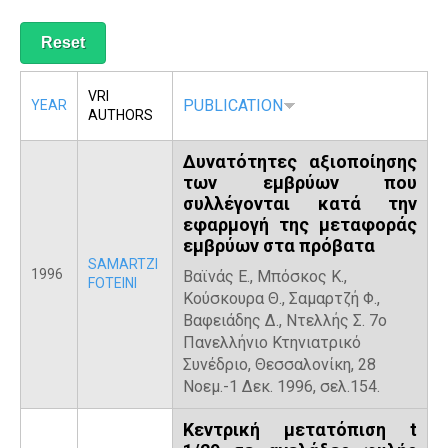
R
VRI
PUBLICATION
YEAR
AUTHORS
Δυνατότητες αξιοποίησης
των εμβρύων που
συλλέγονται κατά την
εφαρμογή της μεταφοράς
εμβρύων στα πρόβατα
SAMARTZI
1996
Βαϊνάς Ε., Μπόσκος Κ.,
FOTEINI
Κούσκουρα Θ., Σαμαρτζή Φ.,
Βαφειάδης Δ., Ντελλής Σ. 7ο
Πανελλήνιο Κτηνιατρικό
Συνέδριο, Θεσσαλονίκη, 28
Νοεμ.-1 Δεκ. 1996, σελ.154.
Κεντρική μετατόπιση t