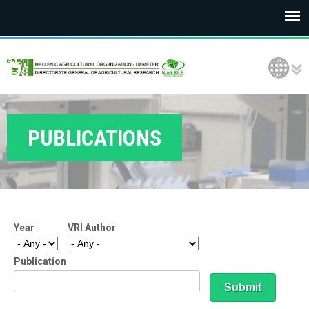
E
Language Selection
L
G
O
PUBLICATIONS
D
E
M
Year
VRI Author
E
T
Publication
E