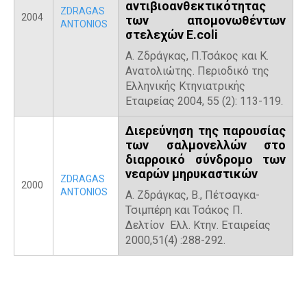
αντιβιοανθεκτικότητας
ZDRAGAS
2004
των απομονωθέντων
ANTONIOS
στελεχών E.coli
Α. Ζδράγκας, Π.Τσάκος και Κ.
Ανατολιώτης. Περιοδικό της
Ελληνικής Κτηνιατρικής
Εταιρείας 2004, 55 (2): 113-119.
Διερεύνηση της παρουσίας
των σαλμονελλών στο
διαρροικό σύνδρομο των
νεαρών μηρυκαστικών
ZDRAGAS
2000
ANTONIOS
Α. Ζδράγκας, Β., Πέτσαγκα-
Τσιμπέρη και Τσάκος Π.
Δελτίον Ελλ. Κτην. Εταιρείας
2000,51(4) :288-292.
P