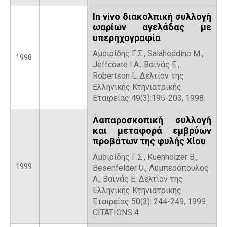
In vivo διακολπική συλλογή
ωαρίων αγελάδας με
υπερηχογραφία
Αμοιρίδης Γ.Σ., Salaheddine M.,
1998
Jeffcoate I.A., Βαϊνάς Ε.,
Robertson L. Δελτίον της
Ελληνικής Κτηνιατρικής
Εταιρείας 49(3):195-203, 1998.
Λαπαροσκοπική συλλογή
και μεταφορά εμβρύων
προβάτων της φυλής Χίου
Αμοιρίδης Γ.Σ., Kuehholzer B.,
1999
Besenfelder U., Λυμπερόπουλος
Α., Βαϊνάς Ε. Δελτίον της
Ελληνικής Κτηνιατρικής
Εταιρείας 50(3): 244-249, 1999.
CITATIONS 4