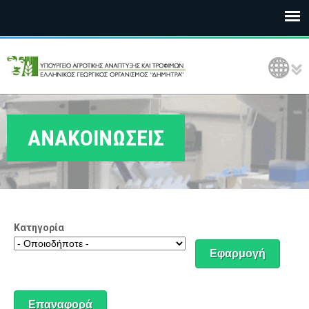
Ε
Language Selection
Λ
Γ
Ο
ΑΝΑΚΟΙΝΩΣΕΙΣ
Δ
Η
Μ
Κατηγορία
Η
Τ
Ρ