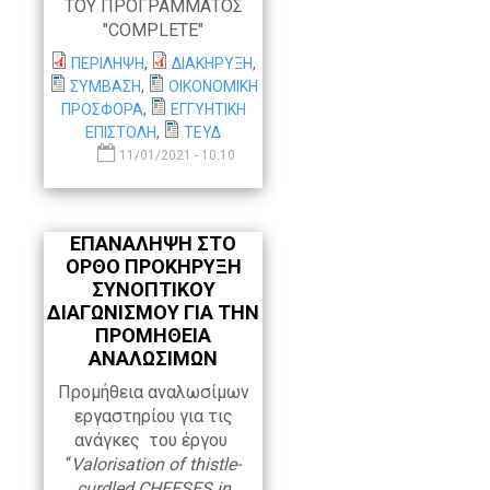
ΤΟΥ ΠΡΟΓΡΑΜΜΑΤΟΣ
"COMPLETE"
ΠΕΡΙΛΗΨΗ
,
ΔΙΑΚΗΡΥΞΗ
,
ΣΥΜΒΑΣΗ
,
ΟΙΚΟΝΟΜΙΚΗ
ΠΡΟΣΦΟΡΑ
,
ΕΓΓΥΗΤΙΚΗ
ΕΠΙΣΤΟΛΗ
,
ΤΕΥΔ
11/01/2021 - 10:10
ΕΠΑΝΑΛΗΨΗ ΣΤΟ
ΟΡΘΟ ΠΡΟΚΗΡΥΞΗ
ΣΥΝΟΠΤΙΚΟΥ
ΔΙΑΓΩΝΙΣΜΟΥ ΓΙΑ ΤΗΝ
ΠΡΟΜΗΘΕΙΑ
ΑΝΑΛΩΣΙΜΩΝ
Προμήθεια αναλωσίμων
εργαστηρίου για τις
ανάγκες του έργου
“
Valorisation of thistle-
curdled
CHEESES
in