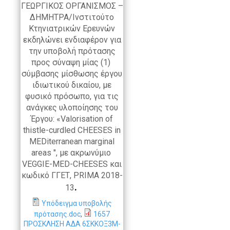
ΓΕΩΡΓΙΚΟΣ ΟΡΓΑΝΙΣΜΟΣ –
ΔΗΜΗΤΡΑ/Ινστιτούτο
Κτηνιατρικών Ερευνών
εκδηλώνει ενδιαφέρον για
την υποβολή πρότασης
προς σύναψη μίας (1)
σύμβασης μίσθωσης έργου
ιδιωτικού δικαίου, με
φυσικό πρόσωπο, για τις
ανάγκες υλοποίησης του
Έργου: «Valorisation of
thistle-curdled CHEESES in
MEDiterranean marginal
areas ", με ακρωνύμιο
VEGGIE-MED-CHEESES και
κωδικό ΓΓΕΤ, PRIMA 2018-
.
13
Υπόδειγμα υποβολής
πρότασης.doc
,
1657
ΠΡΟΣΚΛΗΣΗ ΑΔΑ 6ΣΚΚΟΞ3Μ-