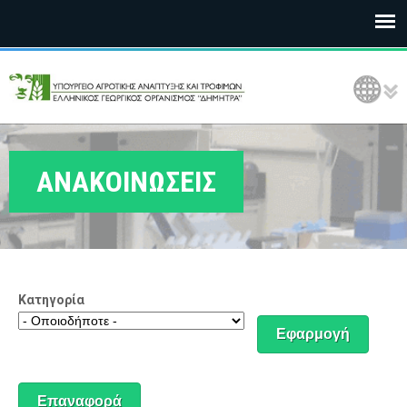
Ε
Language Selection
Λ
Γ
Ο
ΑΝΑΚΟΙΝΩΣΕΙΣ
Δ
Η
Μ
Κατηγορία
Η
Τ
Ρ